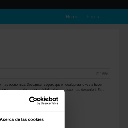
Home
Foros
#11998
ie mas economica. Descansar seguro que en cualquiera lo vas a hacer
con 4 cm mas de grosor en total te dara un poco mas de confort. Es un
Acerca de las cookies