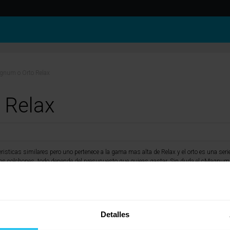
gnum o Orto Relax
 Relax
sticas similares pero uno pertenece a la gama mas alta de Relax y el orto es una ser
os colchones, todo depende del presupuesto que quieas gastar. Sin duda el çMagnum 
a con el Orto. Un Saludo.
Detalles