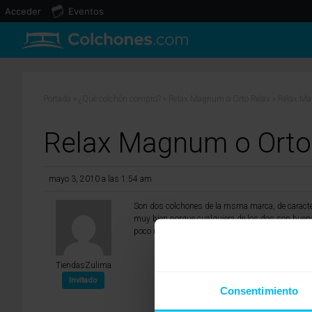
Acceder
Eventos
Portada
»
¿Qué colchón compro?
»
Relax Magnum o Orto Relax
»
Relax Ma
Relax Magnum o Orto
mayo 3, 2010 a las 1:54 am
Son dos colchones de la msma marca, de caracteri
muy bien porque cualquiera de los dos son buen
poco mas completo pero tampoco tendras problem
TiendasZulima
Invitado
Consentimiento