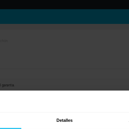
lchón
l garantia.
Detalles