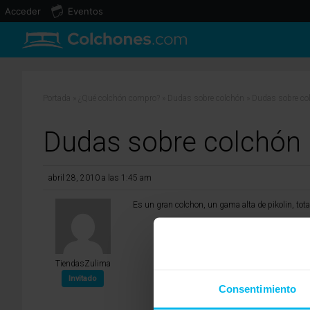
Acceder
Eventos
Portada
»
¿Qué colchón compro?
»
Dudas sobre colchón
»
Dudas sobre co
Dudas sobre colchón
abril 28, 2010 a las 1:45 am
Es un gran colchon, un gama alta de pikolin, tota
TiendasZulima
Invitado
Consentimiento