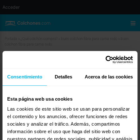
Acceder
Portada
»
¿Qué colchón compro?
»
buen colchon fibra para cama nido
»
buen
colchon fibra para cama nido
buen colchon fibra para cama nido
abril 27, 2010 a las 1:34 pm
#11961
Consentimiento
Detalles
Acerca de las cookies
TiendasZulima
Invitado
Esta página web usa cookies
Las cookies de este sitio web se usan para personalizar
Hola, suponque que te referiras a un colchon de Eliocel o HR, en ese caso y
el contenido y los anuncios, ofrecer funciones de redes
con 16 cm de espesor no habria gran problema. normalmente suelen medir
sociales y analizar el tráfico. Además, compartimos
mas de eso la mayoria de colchones ORTOPEDICOS de HR pero no es
información sobre el uso que haga del sitio web con
problema el fabricarlos en 16 cm, yo te recomendaria este:
http://www.tiendaszulima.com/Especiales/COLCHON_ADAPTA_STAR_A
nuestros partners de redes sociales, publicidad y análisis