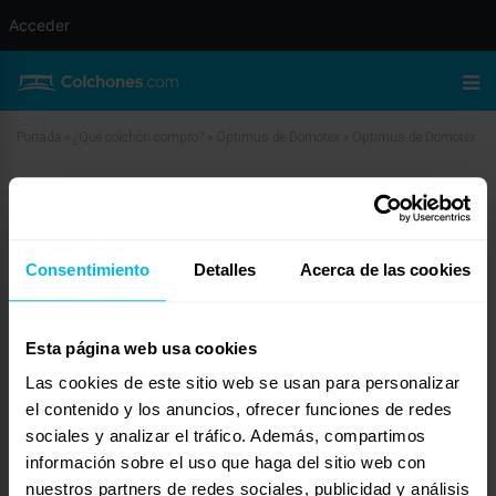
Acceder
Portada
»
¿Qué colchón compro?
»
Optimus de Domotex
»
Optimus de Domotex
Optimus de Domotex
abril 28, 2010 a las 6:52 am
#11942
Quili
Invitado
Consentimiento
Detalles
Acerca de las cookies
Esta página web usa cookies
Las cookies de este sitio web se usan para personalizar
Muchas gracias por la respuesta. El comercial me vendió un canapé (la
marca no la veo por ninguna parte, nisiquiera en la factura) y el colchón, asi
el contenido y los anuncios, ofrecer funciones de redes
que la base entiendo que es buena. ¿Puede ser que el colchón sea de mala
sociales y analizar el tráfico. Además, compartimos
calidad?
información sobre el uso que haga del sitio web con
nuestros partners de redes sociales, publicidad y análisis