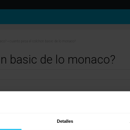
naco?
»
cuanto pesa el colchon basic de lo monaco?
on basic de lo monaco?
 quieres trasladarlo?
Detalles