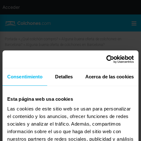
Acceder
Portada
»
¿Qué colchón compro?
»
Alguna buena oferta de colchones en
Barcelona?
»
Alguna buena oferta de colchones en Barcelona?
Alguna buena oferta de colchones
en Barcelona?
Consentimiento
Detalles
Acerca de las cookies
abril 13, 2010 a las 9:20 am
#11813
antvilo
Invitado
Esta página web usa cookies
Las cookies de este sitio web se usan para personalizar
el contenido y los anuncios, ofrecer funciones de redes
sociales y analizar el tráfico. Además, compartimos
Hola, en Barcelona ciudad tienes diferentes tiendas de OUTLET,por ejemplo
tienes tienes una en Mallorca con Avda Meridiana y de la misma cadena otra
información sobre el uso que haga del sitio web con
en C/Gran de Sant Andreu(pasada plza comerç direccion paseo fabra i puig)
nuestros partners de redes sociales, publicidad y análisis