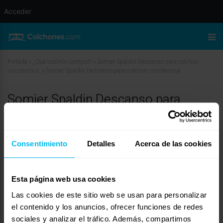
Acceder
Portada
»
¿Qué colchón compro?
»
Somier Spaldin Descanso para colchon
viscolastica.
»
Somier Spaldin Descanso para colchon viscolastica.
Somier Spaldin Descanso para
colchon viscolastica.
abril 5, 2010 a las 11:05 am
#11766
Consentimiento
Detalles
Acerca de las cookies
javier de descansum
Invitado
Esta página web usa cookies
Las cookies de este sitio web se usan para personalizar
Hola Juanma:
el contenido y los anuncios, ofrecer funciones de redes
Realmente este somier, por su disposición de la laminas, en plan
sociales y analizar el tráfico. Además, compartimos
transversal si tiene esa ventilación y que parezca un base firme, date cuenta