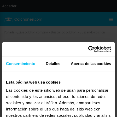
Acceder
Portada
»
¿Qué colchón compro?
»
Buscando colchón
»
Buscando colchón
Buscando colchón
marzo 25, 2010 a las 4:52 am
#11712
ZEN DESCANS
Invitado
Consentimiento
Detalles
Acerca de las cookies
Esta página web usa cookies
Las cookies de este sitio web se usan para personalizar
Buenos Dias En ZEN DESCANS tenemos diversas promociones con
canapes con -50% de descuento durante este mes en todas las medidas y
el contenido y los anuncios, ofrecer funciones de redes
colores tanto en madera ciomo en pieltech y muchas combinaciones de
sociales y analizar el tráfico. Además, compartimos
Packs.
información sobre el uso que haga del sitio web con
Estamos en >Barcelona por si quereis pasar a visitarnos si estais fuera
podeis poneros en contacto con nosotros atraves de nuestro e-mail
nuestros partners de redes sociales, publicidad y análisis