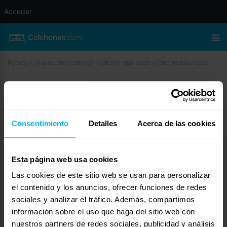
Acceder
Portada
»
¿Qué colchón compro?
»
Colchón relax visco
»
Colchón relax visco
Colchón relax visco
marzo 17, 2010 a las 4:52 am
#11656
mas-descanso
Invitado
Consentimiento
Detalles
Acerca de las cookies
Esta página web usa cookies
Las cookies de este sitio web se usan para personalizar
Buenos días Loli.
el contenido y los anuncios, ofrecer funciones de redes
Siceramente tengo mis dudas sobre esas densidades que comentas. Relax
sociales y analizar el tráfico. Además, compartimos
tiene una buena opción en el Visco Excel, con densidad 30 del HR y 50 de
los 7 cms de visco (+1 en el acolchado). Como casa dedicada al descanso
información sobre el uso que haga del sitio web con
tiene una larguísima trayectoria y mucha credibilidad, por lo que podrías
nuestros partners de redes sociales, publicidad y análisis