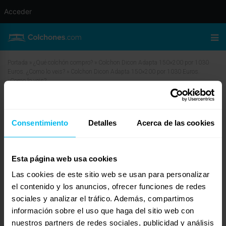
Acceder
Portada
»
¿Qué colchón compro?
»
Colchon Dicon Adapta 150×200 por 1030
Euros. ¿Como lo veis?
»
Colchon Dicon Adapta 150×200 por 1030 Euros.
¿Como lo veis?
Colchon Dicon Adapta 150×200 por
1030 Euros. ¿Como lo veis?
Consentimiento
Detalles
Acerca de las cookies
marzo 18, 2010 a las 10:55 am
#11650
javier de descansum
Invitado
Esta página web usa cookies
Las cookies de este sitio web se usan para personalizar
el contenido y los anuncios, ofrecer funciones de redes
sociales y analizar el tráfico. Además, compartimos
Hola Kurtwarner:
información sobre el uso que haga del sitio web con
Si quieres el producto financiado, debe ser el pvp que marca nuestra web,
nuestros partners de redes sociales, publicidad y análisis