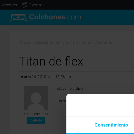
Acceder
Eventos
Portada
»
¿Qué colchón compro?
»
Titan de flex
»
Titan de flex
Titan de flex
marzo 16, 2010 a las 12:06 pm
ok, como prefiera.
Un saludo.
mas-descanso
Invitado
Consentimiento