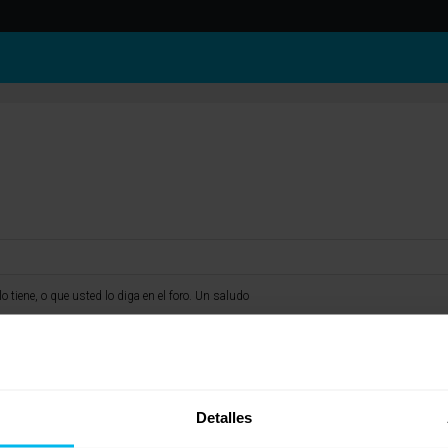
o tiene, o que usted lo diga en el foro. Un saludo
Detalles