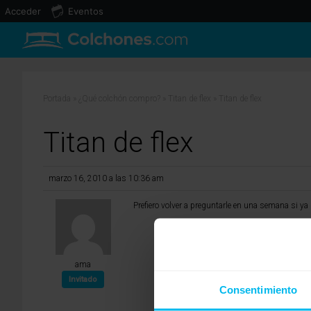
Acceder
Eventos
Portada
»
¿Qué colchón compro?
»
Titan de flex
»
Titan de flex
Titan de flex
marzo 16, 2010 a las 10:36 am
Prefiero volver a preguntarle en una semana si ya l
ama
Invitado
Consentimiento