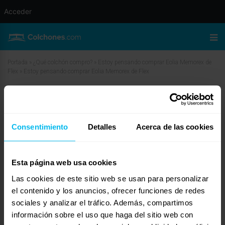
Acceder
Portada
»
¿Qué colchón compro?
»
Estoy pensando comprar Eolia Memorex de
Flex
»
Estoy pensando comprar Eolia Memorex de Flex
Estoy pensando comprar Eolia
Memorex de Flex
Consentimiento
Detalles
Acerca de las cookies
marzo 11, 2010 a las 4:50 am
#11596
Dormity
Invitado
Esta página web usa cookies
Las cookies de este sitio web se usan para personalizar
el contenido y los anuncios, ofrecer funciones de redes
Apreciada Elena,
sociales y analizar el tráfico. Además, compartimos
información sobre el uso que haga del sitio web con
Por tus gustos y presupuesto tienes un abanico bastante amplio para
optener un buen colchón. A parte de los ya mencionado también te pueden