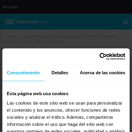
Acceder
Portada
»
¿Qué colchón compro?
»
Marcas de colchón: Somilar y Moonax.
»
Marcas de colchón: Somilar y Moonax.
Marcas de colchón: Somilar y
Moonax.
Consentimiento
Detalles
Acerca de las cookies
marzo 3, 2010 a las 4:32 am
#11520
Dormity
Invitado
Esta página web usa cookies
Las cookies de este sitio web se usan para personalizar
el contenido y los anuncios, ofrecer funciones de redes
sociales y analizar el tráfico. Además, compartimos
Apreciado Fran Javier,
información sobre el uso que haga del sitio web con
Haces bien en informarte y me remito a lo que indica mi compañero Javier.
nuestros partners de redes sociales, publicidad y análisis
No le hagas ascos a marcas no tan conocidas pues normalmente son los