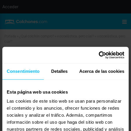
Acceder
Portada
»
¿Qué colchón compro?
»
viscoelástica, pero cúal?
»
viscoelástica, pero
cúal?
viscoelástica, pero cúal?
Consentimiento
Detalles
Acerca de las cookies
marzo 2, 2010 a las 11:57 am
#11516
ToñiMaxcolchon
Invitado
Esta página web usa cookies
Las cookies de este sitio web se usan para personalizar
Hola Mariajo, te dejo un enlace con un modelo nuestro bastante grueso, por
el contenido y los anuncios, ofrecer funciones de redes
si te interesa:
sociales y analizar el tráfico. Además, compartimos
http://www.maxcolchon.com/colchon-oximax-p-36.html
información sobre el uso que haga del sitio web con
es un modelo que como ya te he dicho tiene un grosor considerable, 7 cms
nuestros partners de redes sociales, publicidad y análisis