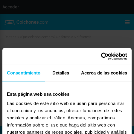
Acceder
Portada
»
¿Qué colchón compro?
»
diferencia
»
diferencia
diferencia
febrero 12, 2010 a las 12:35 pm
#11358
Xana
Invitado
Consentimiento
Detalles
Acerca de las cookies
Esta página web usa cookies
Las cookies de este sitio web se usan para personalizar
Hola Jesús, si ha todos los que consultan algo sobre colchones les das la
misma respuesta que a mi, buscare en otro lugar, un saludo
el contenido y los anuncios, ofrecer funciones de redes
sociales y analizar el tráfico. Además, compartimos
información sobre el uso que haga del sitio web con
nuestros partners de redes sociales, publicidad y análisis