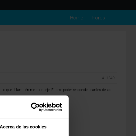
Home
Foros
#11349
con lo que el también me aconseje. Espero poder responderte antes de las
Acerca de las cookies