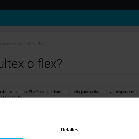
a para escoger bultex o flex?
ltex o flex?
ta del mi agente de Flex-Dorwin. Le haré la pregunta para contrastarla y te responderé 
la tarde-noche.
Detalles