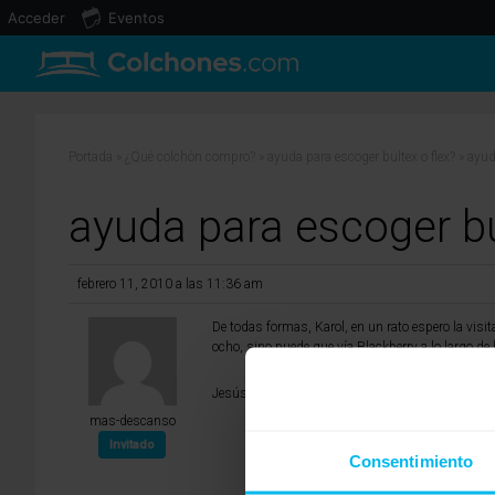
Acceder
Eventos
Portada
»
¿Qué colchón compro?
»
ayuda para escoger bultex o flex?
»
ayud
ayuda para escoger bu
febrero 11, 2010 a las 11:36 am
De todas formas, Karol, en un rato espero la visi
ocho, sino puede que vía Blackberry a lo largo de 
Jesús.
mas-descanso
Invitado
Consentimiento