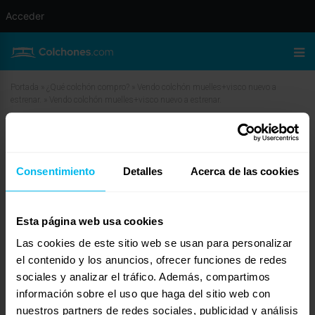
Acceder
Portada
»
¿Qué colchón compro?
»
Vendo colchón muelles+visco nuevo a
estrenar.
»
Vendo colchón muelles+visco nuevo a estrenar.
Vendo colchón muelles+visco nuevo
a estrenar.
Consentimiento
Detalles
Acerca de las cookies
enero 29, 2010 a las 2:49 am
#11280
Dormity
Invitado
Esta página web usa cookies
Las cookies de este sitio web se usan para personalizar
el contenido y los anuncios, ofrecer funciones de redes
sociales y analizar el tráfico. Además, compartimos
Apreciada María,
información sobre el uso que haga del sitio web con
Te recomiendo que a parte de indicarlo aquí, lo pongas en páginas como
nuestros partners de redes sociales, publicidad y análisis
Privalia y de este estilo. El tráfico que hay de compra y venta en esas webs