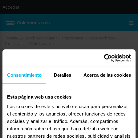
Acceder
Portada
»
¿Qué colchón compro?
»
Temposystem 10 de Eurocolchon
»
Temposystem 10 de Eurocolchon
Temposystem 10 de Eurocolchon
Consentimiento
Detalles
Acerca de las cookies
enero 22, 2010 a las 10:29 am
#11225
Dormity
Invitado
Esta página web usa cookies
Las cookies de este sitio web se usan para personalizar
Apreciada Noe,
el contenido y los anuncios, ofrecer funciones de redes
sociales y analizar el tráfico. Además, compartimos
Te paso el siguiente enlace donde hablan de las características de este
colchón. Por lo que he podido leer parece estar bien.
información sobre el uso que haga del sitio web con
http://www.forocolchon.com/colchones-temposystem-10-y-
nuestros partners de redes sociales, publicidad y análisis