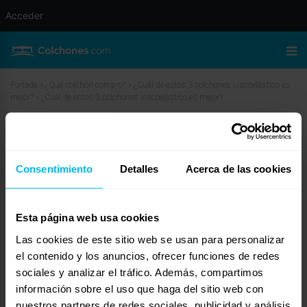
Acceder
Portada
»
¿Qué colchón compro?
»
¿Cuál de estos 3 colchones viscoelástico es
mejor?
»
¿Cuál de estos 3 colchones viscoelástico es mejor?
¿Cuál de estos 3 colchones
viscoelástico es mejor?
Consentimiento
Detalles
Acerca de las cookies
enero 21, 2010 a las 11:57 am
#11223
El de sus colchones no
Invitado
Esta página web usa cookies
Las cookies de este sitio web se usan para personalizar
el contenido y los anuncios, ofrecer funciones de redes
sociales y analizar el tráfico. Además, compartimos
No me inspira ninguna confianza una tienda para vender un sólo producto,
y más cuando necesita dar tantas explicaciones.
información sobre el uso que haga del sitio web con
Yo sólo baso mi opinion en un factor clave, ¿Quién responderá por la venta
nuestros partners de redes sociales, publicidad y análisis