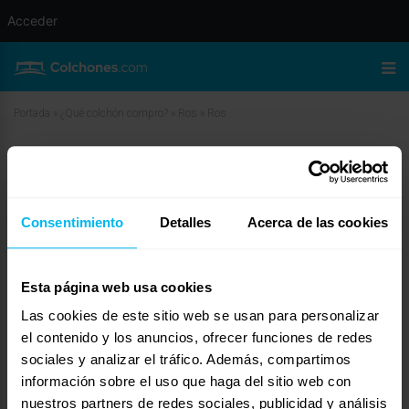
Acceder
Portada
»
¿Qué colchón compro?
»
Ros
»
Ros
Ros
enero 10, 2010 a las 1:48 am
#11176
Alberto
Invitado
Consentimiento
Detalles
Acerca de las cookies
Esta página web usa cookies
Las cookies de este sitio web se usan para personalizar
Creo que antes de que yo o cualquier otro podamos contestarte de una forma
que te resulte útil, tendríamos que saber un poco más sobre cuáles son las
el contenido y los anuncios, ofrecer funciones de redes
razones que causan tu insomnio.
sociales y analizar el tráfico. Además, compartimos
Por ejemplo, si se trata de un problema que requiere el auxilio de un médico,
información sobre el uso que haga del sitio web con
ningún colchón podrá ayudarte antes de que hayas solventado ese
nuestros partners de redes sociales, publicidad y análisis