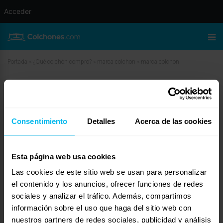
Acceder
Portada
»
¿Qué colchón compro?
»
marca colchon
»
marca colchon
marca colchon
abril 27, 2010 a las 5:43 am
#11164
cisne
Invitado
Consentimiento
Detalles
Acerca de las cookies
Esta página web usa cookies
Las cookies de este sitio web se usan para personalizar
quisiera saber la calidad del colchon ivorimatex ,estamos dudando entre
aspol douro y el mencionado antes en concreto el visco plus.tenemos un
el contenido y los anuncios, ofrecer funciones de redes
poco de problemas de espalda y aparte no nos gustaria que diera mucha
sociales y analizar el tráfico. Además, compartimos
calor . El precio de aspol es un poco elevado¿me daria buen resultado el
información sobre el uso que haga del sitio web con
ivoprimatex, me han dicho en la tienda que es parecido al tempur ,que
opinan los expertos?
nuestros partners de redes sociales, publicidad y análisis