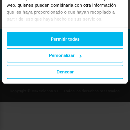
Un cordial saludo
web, quienes pueden combinarla con otra información
luis berga
que les haya proporcionado o que hayan recopilado a
fiberplumas@gmail.com
partir del uso que haya hecho de sus servicios.
Permitir todas
Personalizar
Denegar
Copyright © Maxcolchon S.L. - Todos los derechos reservados.