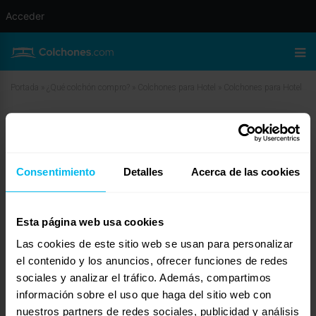
Acceder
Portada
»
¿Qué colchón compro?
»
Colchones para Hotel
»
Colchones para Hotel
Colchones para Hotel
diciembre 9, 2009 a las 7:50 am
#11156
Destek
Invitado
Consentimiento
Detalles
Acerca de las cookies
Esta página web usa cookies
Las cookies de este sitio web se usan para personalizar
Hola Gabriela:
Desde nuestra joven empresa y con la experiencia de proveer a varios clientes
el contenido y los anuncios, ofrecer funciones de redes
relacionados con la hosteleria, te podriamos aconsejar algunos de nuestros
sociales y analizar el tráfico. Además, compartimos
colchones viscoelasticos.
información sobre el uso que haga del sitio web con
Si necesitas mas informacion , no dudes en ponerte en contacto con
nosotros y te asesoraremos sin ningun tipo de compromiso.
nuestros partners de redes sociales, publicidad y análisis