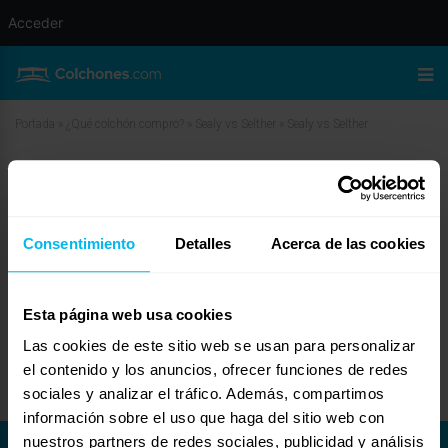
Acceder
Portada
»
¿Qué colchón compro?
»
Sealy vs Selther
»
Sealy vs Selther
Sealy vs Selther
junio 19, 2010 a las 9:30 am
#11128
julio coutiño
Invitado
Consentimiento
Detalles
Acerca de las cookies
Esta página web usa cookies
Las cookies de este sitio web se usan para personalizar
yo cambie un selther matrimonial por un sealy queen;y hasta la fecha me
arrepiento,piensa y comprueba antes de comprar.bye
el contenido y los anuncios, ofrecer funciones de redes
sociales y analizar el tráfico. Además, compartimos
información sobre el uso que haga del sitio web con
nuestros partners de redes sociales, publicidad y análisis