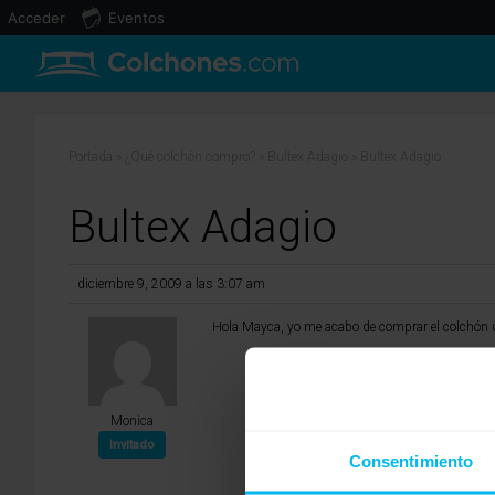
Acceder
Eventos
Portada
»
¿Qué colchón compro?
»
Bultex Adagio
»
Bultex Adagio
Bultex Adagio
diciembre 9, 2009 a las 3:07 am
Hola Mayca, yo me acabo de comprar el colchón du
Monica
Invitado
Consentimiento