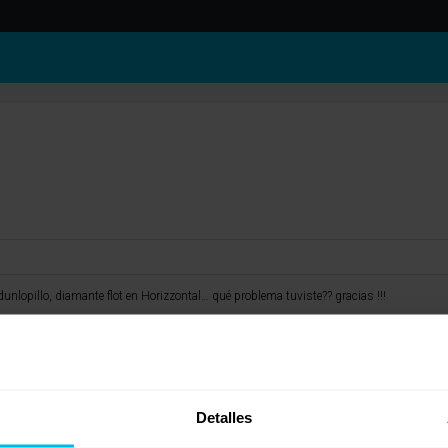
nlopillo, diamante flot en Horizzontal… qué problema tuviste?? gracias !!!
Detalles