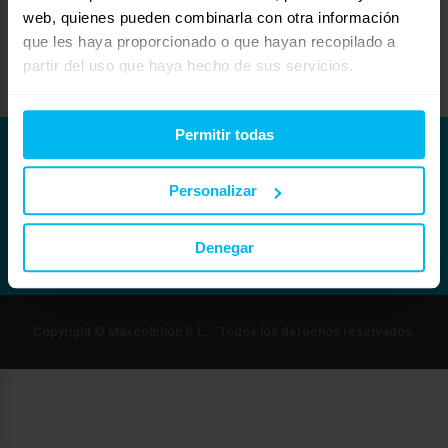
en
http://www.dormiconfort.com
web, quienes pueden combinarla con otra información
Espero haberte servido de ayuda,
que les haya proporcionado o que hayan recopilado a
Dormiconfort.com
partir del uso que haya hecho de sus servicios.
Permitir todas
Personalizar
Denegar
Copyright © Maxcolchon S.L. - Todos los derechos reservados.