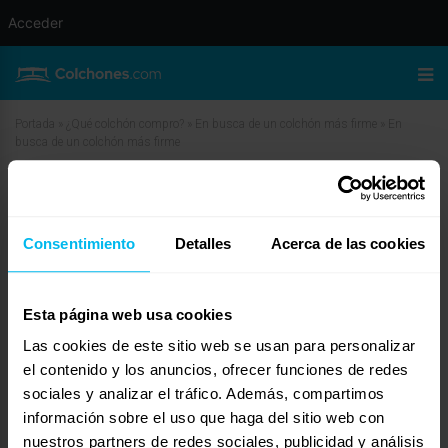
Acceder
Portada
»
¿Qué colchón compro?
»
En busca de un colchón más firme
»
En
busca de un colchón más firme
En busca de un colchón más firme
Consentimiento
Detalles
Acerca de las cookies
mayo 28, 2009 a las 5:25 am
#11106
Esteban
Invitado
Esta página web usa cookies
Las cookies de este sitio web se usan para personalizar
Hola Susana,
el contenido y los anuncios, ofrecer funciones de redes
sociales y analizar el tráfico. Además, compartimos
Para un descanso óptimo es necesario tener un colchón más equilibrado y
más firme. Te recomiendo que veas los modelos Memory, Naturvisco y
información sobre el uso que haga del sitio web con
Revive (latex natural con 7 zonas de firmeza, es uno de los más ortopedicos)
nuestros partners de redes sociales, publicidad y análisis