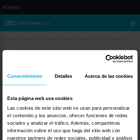
Acceder
Portada
»
¿Qué colchón compro?
»
colchones de agua
»
colchones de agua
colchones de agua
mayo 14, 2009 a las 5:51 am
#11104
Manuel
Invitado
Consentimiento
Detalles
Acerca de las cookies
Esta página web usa cookies
Las cookies de este sitio web se usan para personalizar
Los colchones de agua son una horterada que ya no se lleva. Además, no
son saludables. Olvídate de historias y escoge un colchón basado en una
el contenido y los anuncios, ofrecer funciones de redes
tecnología actual. Créeme, es mucho más cómodo y apropiado para la
sociales y analizar el tráfico. Además, compartimos
salud.
información sobre el uso que haga del sitio web con
nuestros partners de redes sociales, publicidad y análisis