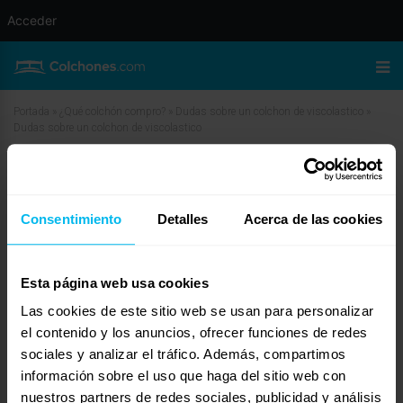
Acceder
Portada
»
¿Qué colchón compro?
»
Dudas sobre un colchon de viscolastico
»
Dudas sobre un colchon de viscolastico
Dudas sobre un colchon de
viscolastico
Consentimiento
Detalles
Acerca de las cookies
enero 22, 2010 a las 7:28 am
#11101
ali
Invitado
Esta página web usa cookies
Las cookies de este sitio web se usan para personalizar
el contenido y los anuncios, ofrecer funciones de redes
sociales y analizar el tráfico. Además, compartimos
Ni se te ocurra comprarlo. A mí me han estafado. ¿Qué caracteristicas te
han dicho que tiene el colchón?
información sobre el uso que haga del sitio web con
nuestros partners de redes sociales, publicidad y análisis